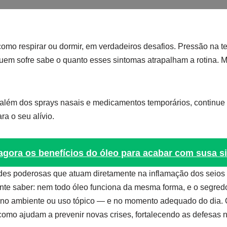
 como respirar ou dormir, em verdadeiros desafios. Pressão na te
 sofre sabe o quanto esses sintomas atrapalham a rotina. Mas
além dos sprays nasais e medicamentos temporários, continue
a o seu alívio.
gora os benefícios do óleo para acabar com susa s
es poderosas que atuam diretamente na inflamação dos seios da
te saber: nem todo óleo funciona da mesma forma, e o segredo
ão no ambiente ou uso tópico — e no momento adequado do dia.
como ajudam a prevenir novas crises, fortalecendo as defesas n