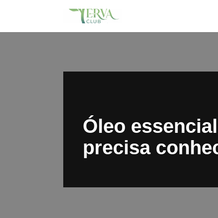
Pular
para
o
conteúdo
Óleo essencial 
precisa conhe