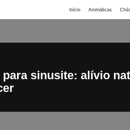
Início
Aromáticas
Chá
para sinusite: alívio na
cer