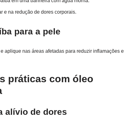
opaíba em uma banheira com água morna.
r e na redução de dores corporais.
íba para a pele
 e aplique nas áreas afetadas para reduzir inflamações e
s práticas com óleo
a
alívio de dores