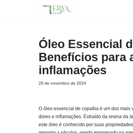
Pular
para
o
Óleo Essencial 
conteúdo
Benefícios para a
inflamações
29 de novembro de 2024
O óleo essencial de copaíba é um dos mais ve
dores e inflamações. Extraído da resina da 
este óleo é conhecido por suas propriedades 
remonta a séculos, sendo empregado na medic